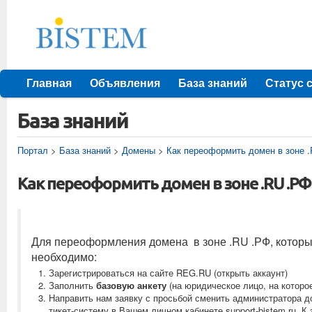
Главная
Объявления
База знаний
Статус 
База знаний
Портал
>
База знаний
>
Домены
>
Как переоформить домен в зоне 
Как переоформить домен в зоне .RU .Р
Для переоформления домена в зоне .RU .РФ, которы
необходимо:
Зарегистрироваться на сайте REG.RU (открыть аккаунт)
Заполнить
базовую анкету
(на юридическое лицо, на которо
Направить нам заявку с просьбой сменить администратора 
тикет-систему в Вашем личном кабинете support-bistem.ru. 